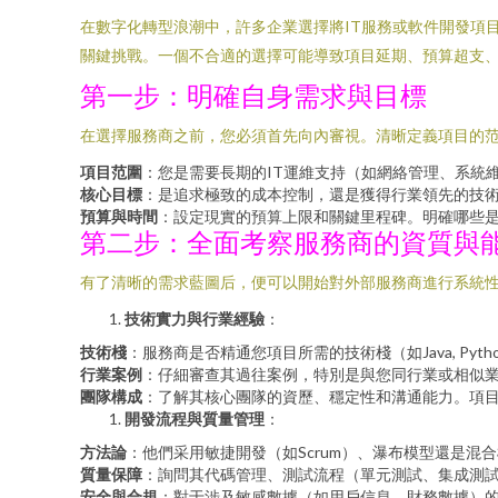
在數字化轉型浪潮中，許多企業選擇將IT服務或軟件開發項
關鍵挑戰。一個不合適的選擇可能導致項目延期、預算超支、
第一步：明確自身需求與目標
在選擇服務商之前，您必須首先向內審視。清晰定義項目的
項目范圍
：您是需要長期的IT運維支持（如網絡管理、系統
核心目標
：是追求極致的成本控制，還是獲得行業領先的技術
預算與時間
：設定現實的預算上限和關鍵里程碑。明確哪些
第二步：全面考察服務商的資質與
有了清晰的需求藍圖后，便可以開始對外部服務商進行系統
技術實力與行業經驗
：
技術棧
：服務商是否精通您項目所需的技術棧（如Java, Python
行業案例
：仔細審查其過往案例，特別是與您同行業或相似
團隊構成
：了解其核心團隊的資歷、穩定性和溝通能力。項
開發流程與質量管理
：
方法論
：他們采用敏捷開發（如Scrum）、瀑布模型還是混合模
質量保障
：詢問其代碼管理、測試流程（單元測試、集成測試
安全與合規
：對于涉及敏感數據（如用戶信息、財務數據）的項目，