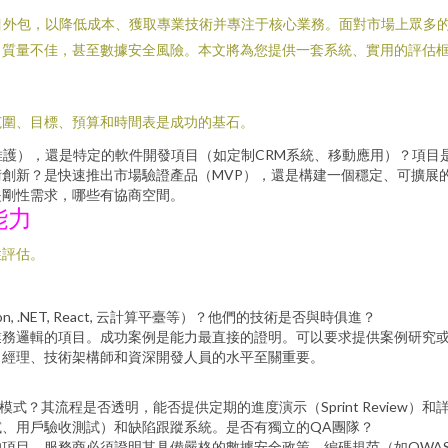
目外包，以降低成本、獲取專業技術并專注于核心業務。面對市場上眾多
質量不佳，甚至數據安全風險。本文將為您提供一套系統、實用的評估框
范圍、目標、預算和時間表是成功的基石。
維護），還是特定的軟件開發項目（如定制CRM系統、移動應用）？項目
創新？是快速推出市場驗證產品（MVP），還是構建一個穩定、可擴展
是剛性需求，哪些有協商空間。
能力
性評估。
, .NET, React, 云計算平臺等）？他們的技術是否與時俱進？
業務邏輯的項目。成功案例是能力最直接的證明。可以要求提供案例研究
目經理、技術架構師和資深開發人員的水平至關重要。
式？其流程是否透明，能否提供定期的進度演示（Sprint Review）和
、用戶驗收測試）和缺陷跟蹤系統。是否有獨立的QA團隊？
服務商必須證明其具備嚴格的數據安全政策、編碼規范（如OWASP Top 