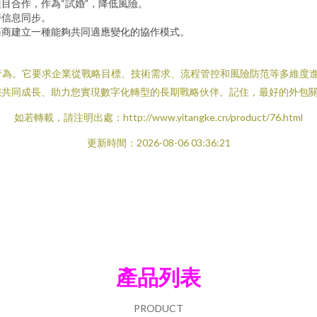
目合作，作為“試婚”，降低風險。
持信息同步。
務商建立一種能夠共同適應變化的協作模式。
行為。它要求企業從戰略目標、技術需求、流程管控和風險防范等多維度
您共同成長、助力您實現數字化轉型的長期戰略伙伴。記住，最好的外包
如若轉載，請注明出處：http://www.yitangke.cn/product/76.html
更新時間：2026-08-06 03:36:21
產品列表
PRODUCT