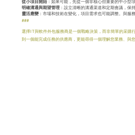
從小項目開始
：如果可能，先從一個非核心但重要的中小型項
明確溝通與期望管理
：設立清晰的溝通渠道和定期會議，保
靈活應變
：市場和技術在變化，項目需求也可能調整。與服
###
選擇IT與軟件外包服務商是一個戰略決策，而非簡單的采購
到一個能完成任務的供應商，更能尋得一個理解您業務、與