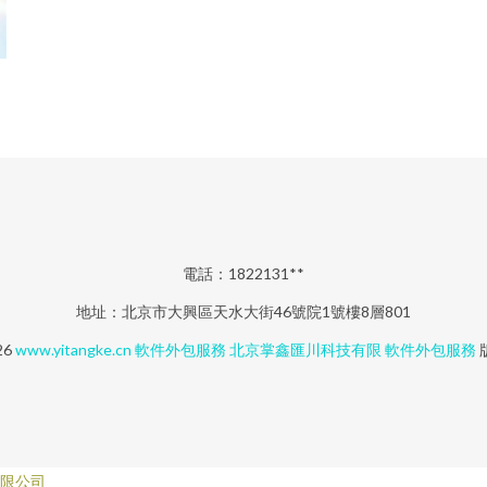
電話：1822131**
地址：北京市大興區天水大街46號院1號樓8層801
26
www.yitangke.cn
軟件外包服務
北京掌鑫匯川科技有限
軟件外包服務
限公司