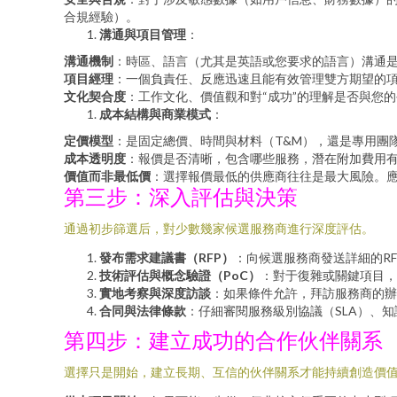
合規經驗）。
溝通與項目管理
：
溝通機制
：時區、語言（尤其是英語或您要求的語言）溝通是否順暢
項目經理
：一個負責任、反應迅速且能有效管理雙方期望的項
文化契合度
：工作文化、價值觀和對“成功”的理解是否與您
成本結構與商業模式
：
定價模型
：是固定總價、時間與材料（T&M），還是專用團
成本透明度
：報價是否清晰，包含哪些服務，潛在附加費用
價值而非最低價
：選擇報價最低的供應商往往是最大風險。
第三步：深入評估與決策
通過初步篩選后，對少數幾家候選服務商進行深度評估。
發布需求建議書（RFP）
：向候選服務商發送詳細的R
技術評估與概念驗證（PoC）
：對于復雜或關鍵項目，
實地考察與深度訪談
：如果條件允許，拜訪服務商的辦
合同與法律條款
：仔細審閱服務級別協議（SLA）、
第四步：建立成功的合作伙伴關系
選擇只是開始，建立長期、互信的伙伴關系才能持續創造價