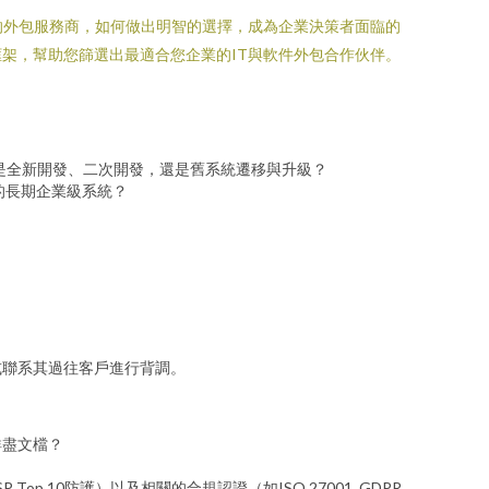
的外包服務商，如何做出明智的選擇，成為企業決策者面臨的
架，幫助您篩選出最適合您企業的IT與軟件外包合作伙伴。
是全新開發、二次開發，還是舊系統遷移與升級？
的長期企業級系統？
或聯系其過往客戶進行背調。
詳盡文檔？
10防護）以及相關的合規認證（如ISO 27001, GDPR