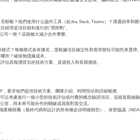
？他們使用什么協作工具（如Jira, Slack, Teams）？溝通頻率
目經理是項目順利進行的“潤滑劑”。
的公司一致？這能極大減少合作摩擦。
隊模式？每種模式各有優劣，需根據項目確定性和需求變化可能性來選擇
有哪些？確保無隱藏成本。
應評估其報價背后的技術方案、資源投入和長期價值。
FP，要求他們提供技術方案、團隊介紹、時間預估和詳細報價。
可以考慮進行一個小型的技術評估或付費的概念驗證項目。這能直觀檢驗
公室，與未來可能合作的關鍵成員面對面交流。
知識產權歸屬（最終代碼和設計的所有權必須明確歸您）、保密協議（ND
值。